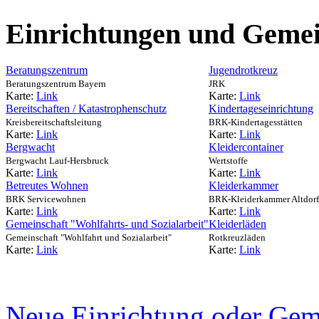
Einrichtungen und Gemei
Beratungszentrum
Jugendrotkreuz
Beratungszentrum Bayern
JRK
Karte:
Link
Karte:
Link
Bereitschaften / Katastrophenschutz
Kindertageseinrichtung
Kreisbereitschaftsleitung
BRK-Kindertagesstätten
Karte:
Link
Karte:
Link
Bergwacht
Kleidercontainer
Bergwacht Lauf-Hersbruck
Wertstoffe
Karte:
Link
Karte:
Link
Betreutes Wohnen
Kleiderkammer
BRK Servicewohnen
BRK-Kleiderkammer Altdorf
Karte:
Link
Karte:
Link
Gemeinschaft "Wohlfahrts- und Sozialarbeit"
Kleiderläden
Gemeinschaft "Wohlfahrt und Sozialarbeit"
Rotkreuzläden
Karte:
Link
Karte:
Link
Neue Einrichtung oder Gem