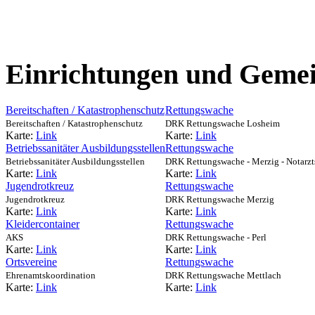
Einrichtungen und Gemei
Bereitschaften / Katastrophenschutz
Rettungswache
Bereitschaften / Katastrophenschutz
DRK Rettungswache Losheim
Karte:
Link
Karte:
Link
Betriebssanitäter Ausbildungsstellen
Rettungswache
Betriebssanitäter Ausbildungsstellen
DRK Rettungswache - Merzig - Notarzt
Karte:
Link
Karte:
Link
Jugendrotkreuz
Rettungswache
Jugendrotkreuz
DRK Rettungswache Merzig
Karte:
Link
Karte:
Link
Kleidercontainer
Rettungswache
AKS
DRK Rettungswache - Perl
Karte:
Link
Karte:
Link
Ortsvereine
Rettungswache
Ehrenamtskoordination
DRK Rettungswache Mettlach
Karte:
Link
Karte:
Link