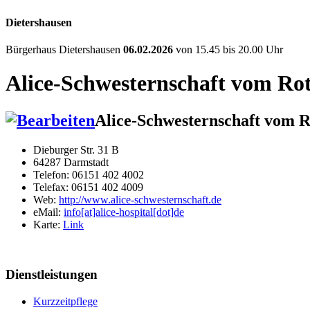
Dietershausen
Bürgerhaus Dietershausen
06.02.2026
von 15.45 bis 20.00 Uhr
Alice-Schwesternschaft vom Ro
Alice-Schwesternschaft vom R
Dieburger Str. 31 B
64287 Darmstadt
Telefon: 06151 402 4002
Telefax: 06151 402 4009
Web:
http://www.alice-schwesternschaft.de
eMail:
info[at]alice-hospital[dot]de
Karte:
Link
Dienstleistungen
Kurzzeitpflege