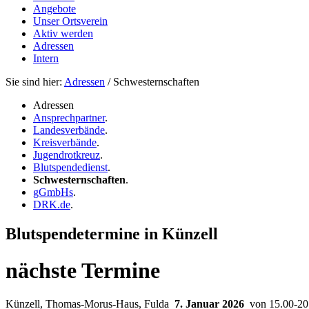
Angebote
Unser Ortsverein
Aktiv werden
Adressen
Intern
Sie sind hier:
Adressen
/ Schwesternschaften
Adressen
Ansprechpartner
.
Landesverbände
.
Kreisverbände
.
Jugendrotkreuz
.
Blutspendedienst
.
Schwesternschaften
.
gGmbHs
.
DRK.de
.
Blutspendetermine in Künzell
nächste Termine
Künzell, Thomas-Morus-Haus, Fulda
7. Januar 2026
von 15.00-20