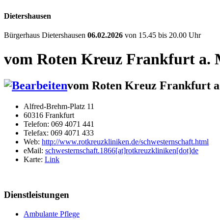
Dietershausen
Bürgerhaus Dietershausen
06.02.2026
von 15.45 bis 20.00 Uhr
vom Roten Kreuz Frankfurt a. M
vom Roten Kreuz Frankfurt a.
Alfred-Brehm-Platz 11
60316 Frankfurt
Telefon: 069 4071 441
Telefax: 069 4071 433
Web:
http://www.rotkreuzkliniken.de/schwesternschaft.html
eMail:
schwesternschaft.1866[at]rotkreuzkliniken[dot]de
Karte:
Link
Dienstleistungen
Ambulante Pflege