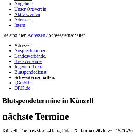
Angebote
Unser Ortsverein
Aktiv werden
Adressen
Intern
Sie sind hier:
Adressen
/ Schwesternschaften
Adressen
Ansprechpartner
.
Landesverbände
.
Kreisverbände
.
Jugendrotkreuz
.
Blutspendedienst
.
Schwesternschaften
.
gGmbHs
.
DRK.de
.
Blutspendetermine in Künzell
nächste Termine
Künzell, Thomas-Morus-Haus, Fulda
7. Januar 2026
von 15.00-20