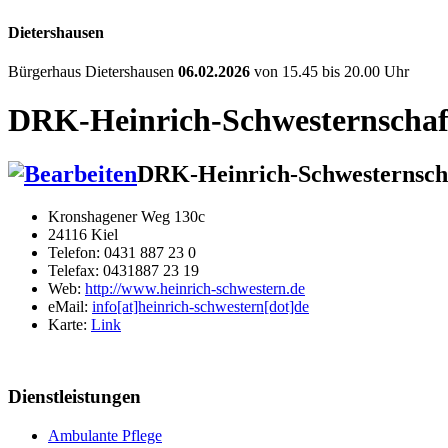
Dietershausen
Bürgerhaus Dietershausen
06.02.2026
von 15.45 bis 20.00 Uhr
DRK-Heinrich-Schwesternschaft
DRK-Heinrich-Schwesternscha
Kronshagener Weg 130c
24116 Kiel
Telefon: 0431 887 23 0
Telefax: 0431887 23 19
Web:
http://www.heinrich-schwestern.de
eMail:
info[at]heinrich-schwestern[dot]de
Karte:
Link
Dienstleistungen
Ambulante Pflege