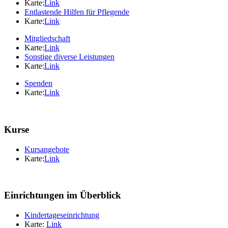
Karte:
Link
Entlastende Hilfen für Pflegende
Karte:
Link
Mitgliedschaft
Karte:
Link
Sonstige diverse Leistungen
Karte:
Link
Spenden
Karte:
Link
Kurse
Kursangebote
Karte:
Link
Einrichtungen im Überblick
Kindertageseinrichtung
Karte:
Link