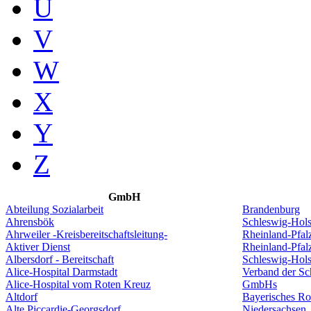
U
V
W
X
Y
Z
GmbH
Abteilung Sozialarbeit
Brandenburg
Ahrensbök
Schleswig-Hols
Ahrweiler -Kreisbereitschaftsleitung-
Rheinland-Pfal
Aktiver Dienst
Rheinland-Pfal
Albersdorf - Bereitschaft
Schleswig-Hols
Alice-Hospital Darmstadt
Verband der S
Alice-Hospital vom Roten Kreuz
GmbHs
Altdorf
Bayerisches Ro
Alte Piccardie-Georgsdorf
Niedersachsen