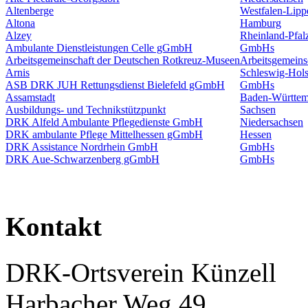
Altenberge
Westfalen-Lipp
Altona
Hamburg
Alzey
Rheinland-Pfal
Ambulante Dienstleistungen Celle gGmbH
GmbHs
Arbeitsgemeinschaft der Deutschen Rotkreuz-Museen
Arbeitsgemeins
Arnis
Schleswig-Hols
ASB DRK JUH Rettungsdienst Bielefeld gGmbH
GmbHs
Assamstadt
Baden-Württem
Ausbildungs- und Technikstützpunkt
Sachsen
DRK Alfeld Ambulante Pflegedienste GmbH
Niedersachsen
DRK ambulante Pflege Mittelhessen gGmbH
Hessen
DRK Assistance Nordrhein GmbH
GmbHs
DRK Aue-Schwarzenberg gGmbH
GmbHs
Kontakt
DRK-Ortsverein Künzell
Harbacher Weg 49