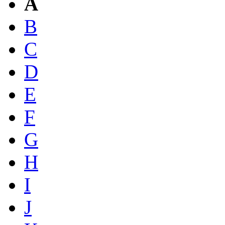
A
B
C
D
E
F
G
H
I
J