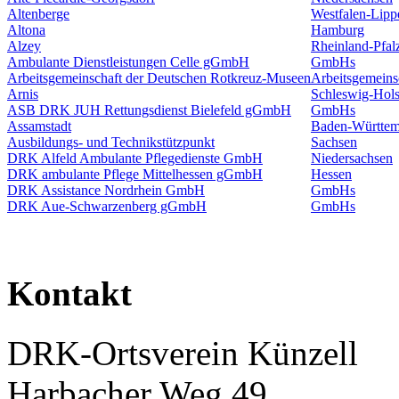
Altenberge
Westfalen-Lipp
Altona
Hamburg
Alzey
Rheinland-Pfal
Ambulante Dienstleistungen Celle gGmbH
GmbHs
Arbeitsgemeinschaft der Deutschen Rotkreuz-Museen
Arbeitsgemeins
Arnis
Schleswig-Hols
ASB DRK JUH Rettungsdienst Bielefeld gGmbH
GmbHs
Assamstadt
Baden-Württem
Ausbildungs- und Technikstützpunkt
Sachsen
DRK Alfeld Ambulante Pflegedienste GmbH
Niedersachsen
DRK ambulante Pflege Mittelhessen gGmbH
Hessen
DRK Assistance Nordrhein GmbH
GmbHs
DRK Aue-Schwarzenberg gGmbH
GmbHs
Kontakt
DRK-Ortsverein Künzell
Harbacher Weg 49