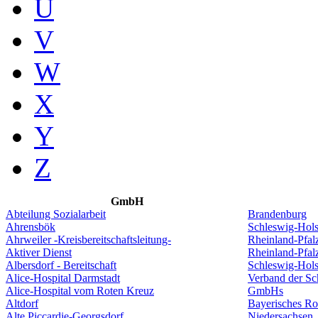
U
V
W
X
Y
Z
GmbH
Abteilung Sozialarbeit
Brandenburg
Ahrensbök
Schleswig-Hols
Ahrweiler -Kreisbereitschaftsleitung-
Rheinland-Pfal
Aktiver Dienst
Rheinland-Pfal
Albersdorf - Bereitschaft
Schleswig-Hols
Alice-Hospital Darmstadt
Verband der S
Alice-Hospital vom Roten Kreuz
GmbHs
Altdorf
Bayerisches Ro
Alte Piccardie-Georgsdorf
Niedersachsen