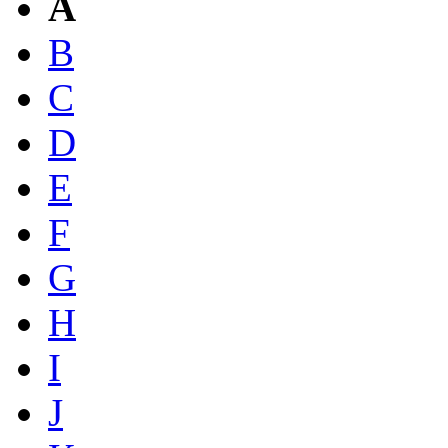
A
B
C
D
E
F
G
H
I
J