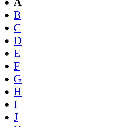
A
B
C
D
E
F
G
H
I
J