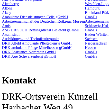
Altenberge
Westfalen-Lipp
Altona
Hamburg
Alzey
Rheinland-Pfal
Ambulante Dienstleistungen Celle gGmbH
GmbHs
Arbeitsgemeinschaft der Deutschen Rotkreuz-Museen
Arbeitsgemeins
Arnis
Schleswig-Hols
ASB DRK JUH Rettungsdienst Bielefeld gGmbH
GmbHs
Assamstadt
Baden-Württem
Ausbildungs- und Technikstützpunkt
Sachsen
DRK Alfeld Ambulante Pflegedienste GmbH
Niedersachsen
DRK ambulante Pflege Mittelhessen gGmbH
Hessen
DRK Assistance Nordrhein GmbH
GmbHs
DRK Aue-Schwarzenberg gGmbH
GmbHs
Kontakt
DRK-Ortsverein Künzell
Harbacher Weg 49