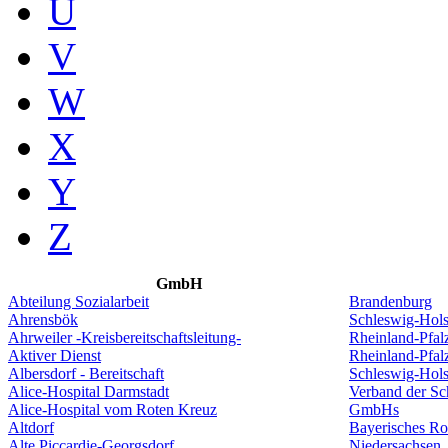
U
V
W
X
Y
Z
GmbH
Abteilung Sozialarbeit
Brandenburg
Ahrensbök
Schleswig-Hols
Ahrweiler -Kreisbereitschaftsleitung-
Rheinland-Pfal
Aktiver Dienst
Rheinland-Pfal
Albersdorf - Bereitschaft
Schleswig-Hols
Alice-Hospital Darmstadt
Verband der S
Alice-Hospital vom Roten Kreuz
GmbHs
Altdorf
Bayerisches Ro
Alte Piccardie-Georgsdorf
Niedersachsen