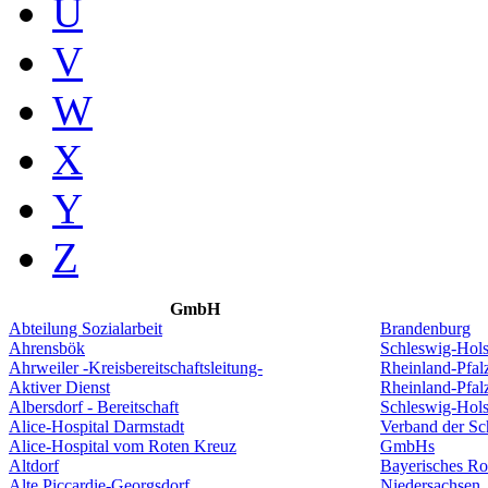
U
V
W
X
Y
Z
GmbH
Abteilung Sozialarbeit
Brandenburg
Ahrensbök
Schleswig-Hols
Ahrweiler -Kreisbereitschaftsleitung-
Rheinland-Pfal
Aktiver Dienst
Rheinland-Pfal
Albersdorf - Bereitschaft
Schleswig-Hols
Alice-Hospital Darmstadt
Verband der S
Alice-Hospital vom Roten Kreuz
GmbHs
Altdorf
Bayerisches Ro
Alte Piccardie-Georgsdorf
Niedersachsen