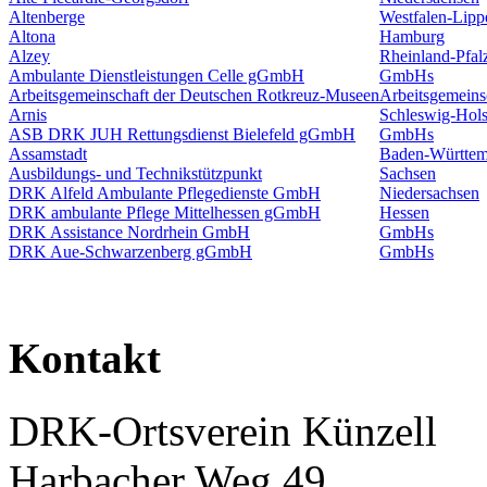
Altenberge
Westfalen-Lipp
Altona
Hamburg
Alzey
Rheinland-Pfal
Ambulante Dienstleistungen Celle gGmbH
GmbHs
Arbeitsgemeinschaft der Deutschen Rotkreuz-Museen
Arbeitsgemeins
Arnis
Schleswig-Hols
ASB DRK JUH Rettungsdienst Bielefeld gGmbH
GmbHs
Assamstadt
Baden-Württem
Ausbildungs- und Technikstützpunkt
Sachsen
DRK Alfeld Ambulante Pflegedienste GmbH
Niedersachsen
DRK ambulante Pflege Mittelhessen gGmbH
Hessen
DRK Assistance Nordrhein GmbH
GmbHs
DRK Aue-Schwarzenberg gGmbH
GmbHs
Kontakt
DRK-Ortsverein Künzell
Harbacher Weg 49