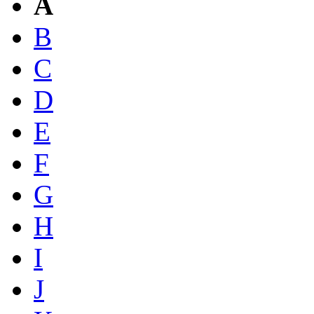
A
B
C
D
E
F
G
H
I
J